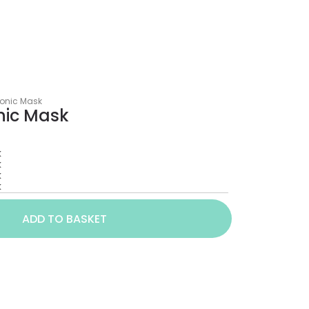
onic Mask
nic Mask
k
k
k
k
ADD TO BASKET