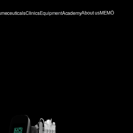
meceuticals
Clinics
Equipment
Academy
About us
MEMÖ